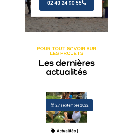
02 40 24 90 55
POUR TOUT SAVOIR SUR
LES PROJETS
Les dernières
actualités
16 juin 2026
4 mai 2026
31 mars 2026
24 mars 2026
9 octobre 2024
7 avril 2023
27 mars 2023
8 octobre 2022
5 octobre 2022
27 septembre 2022
Actualités |