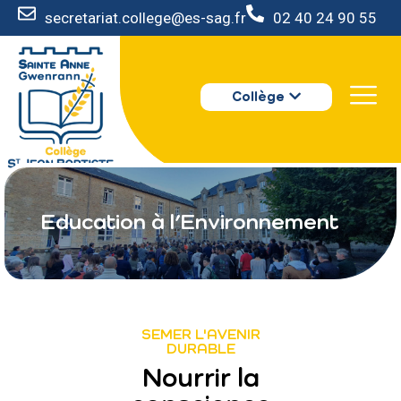
secretariat.college@es-sag.fr
02 40 24 90 55
LE COLLÈGE
Collège
S’INSCRIRE
VIE AU COLLÈGE
VOTRE ESPACE
NOUS CONTACTER
Education à l’Environnement
SEMER L'AVENIR
DURABLE
Nourrir la