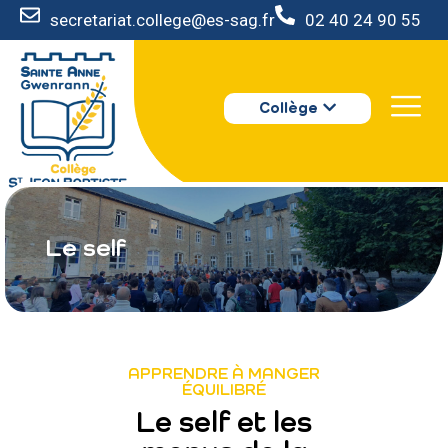
secretariat.college@es-sag.fr
02 40 24 90 55
LE COLLÈGE
Collège
S’INSCRIRE
VIE AU COLLÈGE
VOTRE ESPACE
NOUS CONTACTER
Le self
APPRENDRE À MANGER
ÉQUILIBRÉ
Le self et les