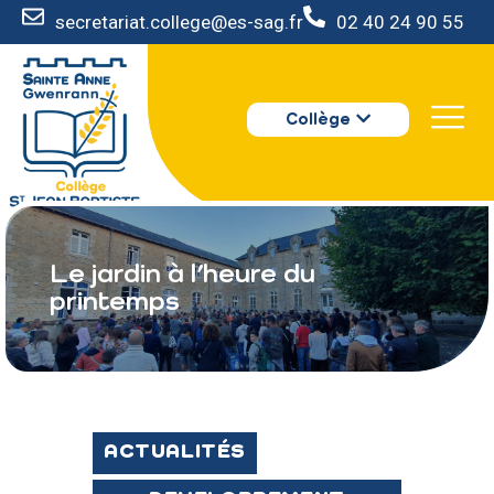
secretariat.college@es-sag.fr
02 40 24 90 55
LE COLLÈGE
Collège
S’INSCRIRE
VIE AU COLLÈGE
VOTRE ESPACE
NOUS CONTACTER
Le jardin à l’heure du
printemps
ACTUALITÉS