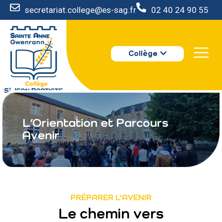
secretariat.college@es-sag.fr
02 40 24 90 55
LE COLLÈGE
Collège
S’INSCRIRE
VIE AU COLLÈGE
VOTRE ESPACE
NOUS CONTACTER
L’Orientation et Parcours
Avenir
PRÉPARER L'AVENIR
Le chemin vers