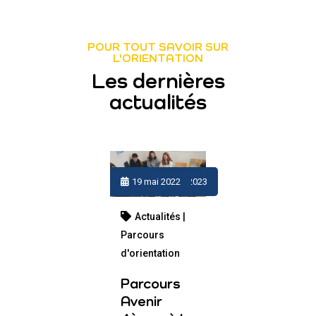
POUR TOUT SAVOIR SUR
L'ORIENTATION
Les dernières
actualités
11 février 2026
5 février 2026
12 novembre 2025
29 mars 2024
19 décembre 2023
26 juin 2023
19 mai 2022
Actualités |
Parcours
d'orientation
Parcours
Avenir