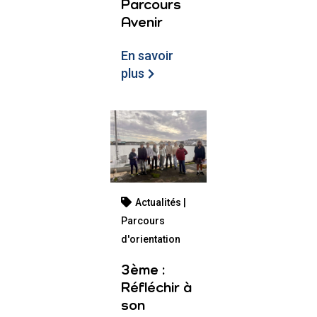
Parcours
Avenir
En savoir
plus
Actualités |
Parcours
d'orientation
3ème :
Réfléchir à
son