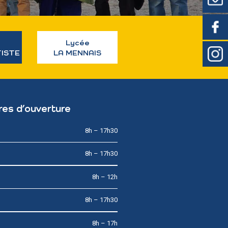
Lycée
TISTE
LA MENNAIS
res d’ouverture
8h – 17h30
8h – 17h30
8h – 12h
8h – 17h30
8h – 17h