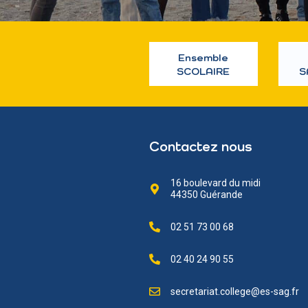
Ensemble
SCOLAIRE
S
Contactez nous
16 boulevard du midi
44350 Guérande
02 51 73 00 68
02 40 24 90 55
secretariat.college@es-sag.fr