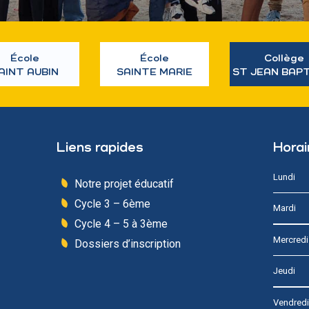
École
École
Collège
AINT AUBIN
SAINTE MARIE
ST JEAN BAP
Liens rapides
Horai
Lundi
Notre projet éducatif
Cycle 3 – 6ème
Mardi
Cycle 4 – 5 à 3ème
Mercredi
Dossiers d’inscription
Jeudi
Vendredi