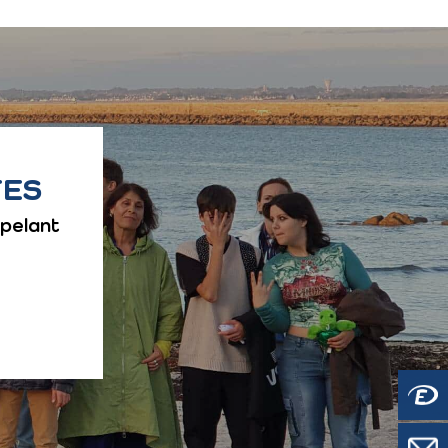
TES
ppelant