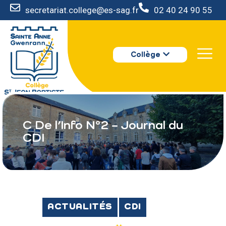
secretariat.college@es-sag.fr
02 40 24 90 55
LE COLLÈGE
Collège
S’INSCRIRE
VIE AU COLLÈGE
VOTRE ESPACE
NOUS CONTACTER
C De l’Info N°2 – Journal du
CDI
ACTUALITÉS
CDI