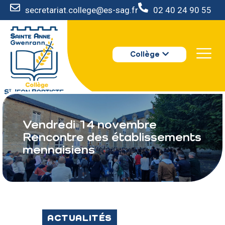
secretariat.college@es-sag.fr
02 40 24 90 55
LE COLLÈGE
Collège
S’INSCRIRE
VIE AU COLLÈGE
VOTRE ESPACE
NOUS CONTACTER
Vendredi 14 novembre
Rencontre des établissements
mennaisiens
ACTUALITÉS