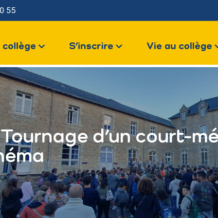
0 55
LE COLLÈGE
 collège
S’inscrire
Vie au collège
S’INSCRIRE
us contacter
VIE AU COLLÈGE
VOTRE ESPACE
Tournage d’un court-mé
inéma
NOUS CONTACTER