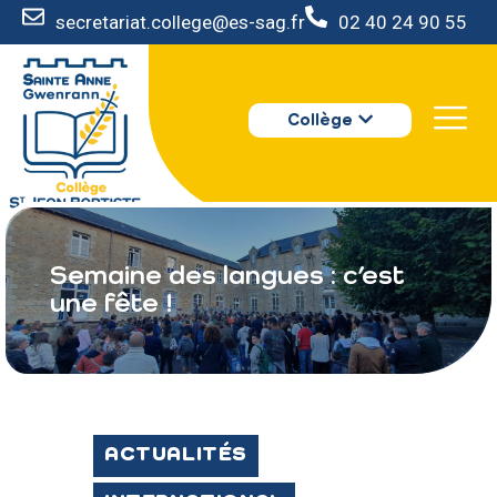
secretariat.college@es-sag.fr
02 40 24 90 55
LE COLLÈGE
Collège
S’INSCRIRE
VIE AU COLLÈGE
VOTRE ESPACE
NOUS CONTACTER
Semaine des langues : c’est
une fête !
ACTUALITÉS