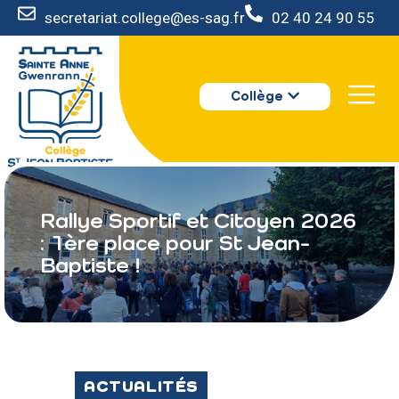
secretariat.college@es-sag.fr
02 40 24 90 55
LE COLLÈGE
Collège
S’INSCRIRE
VIE AU COLLÈGE
VOTRE ESPACE
NOUS CONTACTER
Rallye Sportif et Citoyen 2026
: 1ère place pour St Jean-
Baptiste !
ACTUALITÉS