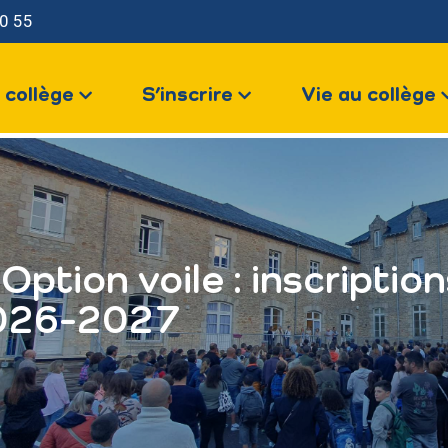
0 55
LE COLLÈGE
 collège
S’inscrire
Vie au collège
S’INSCRIRE
us contacter
VIE AU COLLÈGE
VOTRE ESPACE
Option voile : inscripti
026-2027
NOUS CONTACTER