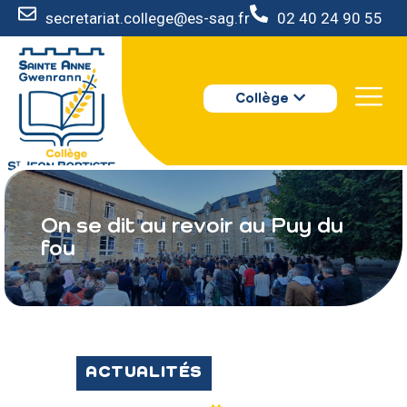
secretariat.college@es-sag.fr
02 40 24 90 55
LE COLLÈGE
Collège
S’INSCRIRE
VIE AU COLLÈGE
VOTRE ESPACE
NOUS CONTACTER
On se dit au revoir au Puy du
fou
ACTUALITÉS