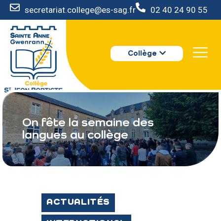
secretariat.college@es-sag.fr
02 40 24 90 55
LE COLLÈGE
Collège
S’INSCRIRE
VIE AU COLLÈGE
VOTRE ESPACE
NOUS CONTACTER
On fête la semaine des
langues au collège
ACTUALITÉS