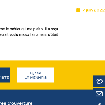
7 juin 2022
e le métier qui me plaît ». Il a reçu
rait voulu mieux faire mais s’était
Lycée
TISTE
LA MENNAIS
res d’ouverture