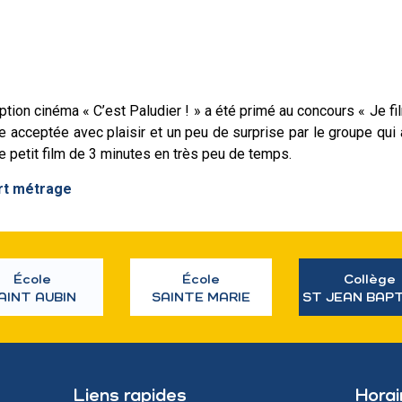
ion cinéma « C’est Paludier ! » a été primé au concours « Je film
acceptée avec plaisir et un peu de surprise par le groupe qui au
ce petit film de 3 minutes en très peu de temps.
urt métrage
École
École
Collège
AINT AUBIN
SAINTE MARIE
ST JEAN BAP
Liens rapides
Horai