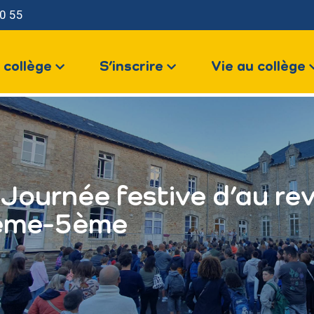
0 55
LE COLLÈGE
 collège
S’inscrire
Vie au collège
S’INSCRIRE
us contacter
VIE AU COLLÈGE
VOTRE ESPACE
Journée festive d’au rev
ème-5ème
NOUS CONTACTER