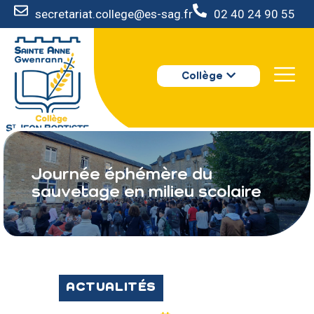
secretariat.college@es-sag.fr
02 40 24 90 55
LE COLLÈGE
Collège
S’INSCRIRE
VIE AU COLLÈGE
VOTRE ESPACE
NOUS CONTACTER
Journée éphémère du
sauvetage en milieu scolaire
ACTUALITÉS