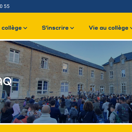
0 55
LE COLLÈGE
 collège
S’inscrire
Vie au collège
S’INSCRIRE
us contacter
VIE AU COLLÈGE
VOTRE ESPACE
AQ
NOUS CONTACTER