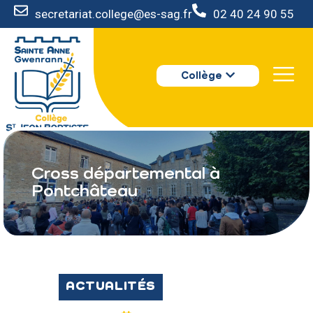
secretariat.college@es-sag.fr
02 40 24 90 55
LE COLLÈGE
Collège
S’INSCRIRE
VIE AU COLLÈGE
VOTRE ESPACE
NOUS CONTACTER
Cross départemental à
Pontchâteau
ACTUALITÉS