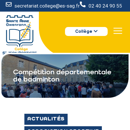
secretariat.college@es-sag.fr
02 40 24 90 55
LE COLLÈGE
Collège
S’INSCRIRE
VIE AU COLLÈGE
VOTRE ESPACE
NOUS CONTACTER
Compétition départementale
de badminton
ACTUALITÉS