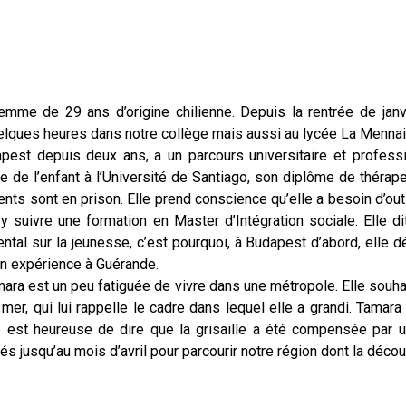
mme de 29 ans d’origine chilienne. Depuis la rentrée de janvi
elques heures dans notre collège mais aussi au lycée La Mennais 
pest depuis deux ans, a un parcours universitaire et professio
 de l’enfant à l’Université de Santiago, son diplôme de thérap
ts sont en prison. Elle prend conscience qu’elle a besoin d’out
y suivre une formation en Master d’Intégration sociale. Elle d
ental sur la jeunesse, c’est pourquoi, à Budapest d’abord, elle
on expérience à Guérande.
ara est un peu fatiguée de vivre dans une métropole. Elle souh
a mer, qui lui rappelle le cadre dans lequel elle a grandi. Tamara
e est heureuse de dire que la grisaille a été compensée par un
és jusqu’au mois d’avril pour parcourir notre région dont la décou