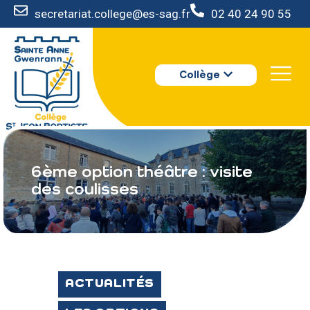
secretariat.college@es-sag.fr
02 40 24 90 55
LE COLLÈGE
Collège
S’INSCRIRE
VIE AU COLLÈGE
VOTRE ESPACE
NOUS CONTACTER
6ème option théâtre : visite
des coulisses
ACTUALITÉS