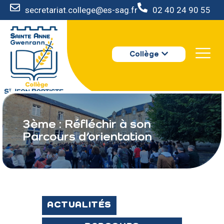
secretariat.college@es-sag.fr
02 40 24 90 55
LE COLLÈGE
Collège
S’INSCRIRE
VIE AU COLLÈGE
VOTRE ESPACE
NOUS CONTACTER
3ème : Réfléchir à son
Parcours d’orientation
ACTUALITÉS